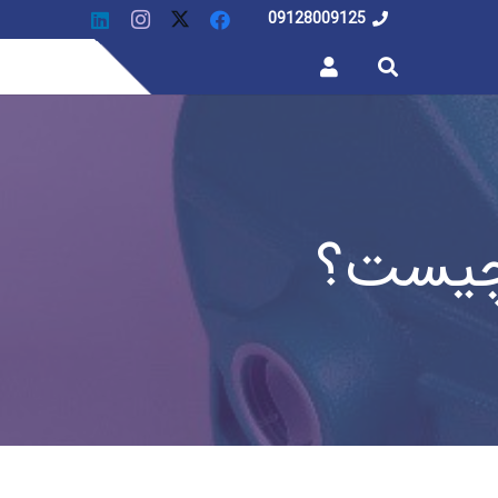
09128009125
چیست؟