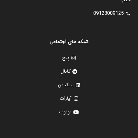
09128009125
call
شبکه های اجتماعی
پیج
کانال
لینکدین
آپارات
یوتوب