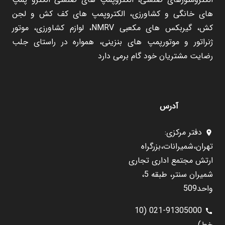
های خانگی و کشاورزی، الکتروپمپ های کف کش و لجن
کش، گیربکس های مکعبی NMRV، لوازم کشاورزی، موتور
ژنراتور و موتورپمپ های بنزینی، همواره در راستای جلب
رضایت مشتریان خود گام برمی دارد
آدرس
دفتر مرکزی:
location_on
تهران،شمیرانات،بزرگراه
ارتش مجتمع اداری تجاری
شمیران سنتر، طبقه 5،
واحد509
021-91305000 (10
call
خط)