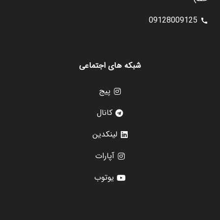
09128009125
call
شبکه های اجتماعی
پیج
کانال
لینکدین
آپارات
یوتوب