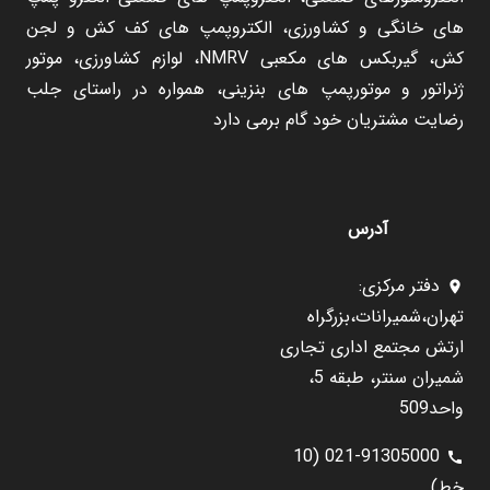
های خانگی و کشاورزی، الکتروپمپ های کف کش و لجن
کش، گیربکس های مکعبی NMRV، لوازم کشاورزی، موتور
ژنراتور و موتورپمپ های بنزینی، همواره در راستای جلب
رضایت مشتریان خود گام برمی دارد
آدرس
دفتر مرکزی:
location_on
تهران،شمیرانات،بزرگراه
ارتش مجتمع اداری تجاری
شمیران سنتر، طبقه 5،
واحد509
021-91305000 (10
call
خط)